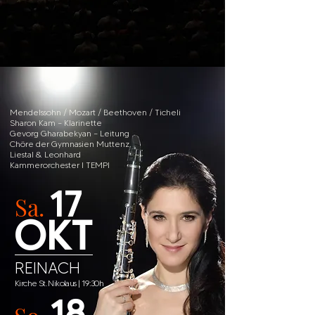
ATEM DES FRIEDENS
Mendelssohn / Mozart / Beethoven / Ticheli
Sharon Kam – Klarinette
Gevorg Gharabekyan – Leitung
Chöre der Gymnasien Muttenz,
Liestal & Leonhard
Kammerorchester I TEMPI
17
Sa.
OKT
REINACH
Kirche St. Nikolaus | 19:30h
18