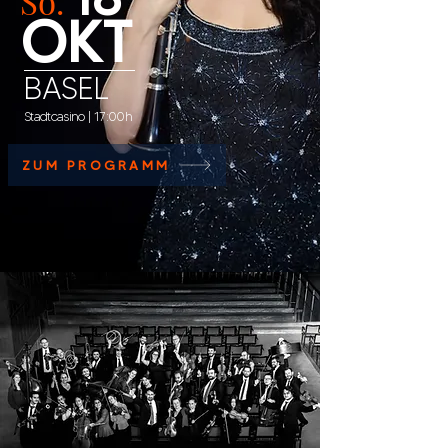
So.
OKT
BASEL
Stadtcasino | 17:00h
ZUM PROGRAMM
Wer sind wir?