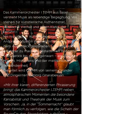
Das Kammerorchester I TEMPI aus Basel
versteht Musik als lebendige Begegnung. Wir
stehen für künstlerische Authentizität,
stilistische Vielfalt und einen Klang, der
berührt.
Mit historischer Aufführungspraxis und dem
Anspruch, Musik in ihrer unmittelbaren, aus
dem Augenblick gestalteten Lebendigkeit
erfahrbar zu machen, gestalten wir Konzerte
vom Barock bis zur Gegenwart — als Orte des
Hörens, Mitfühlens und der menschlichen
Verbundenheit.
Geleitet wird I TEMPI von seinem Gründer
und Dirigenten Gevorg Gharabekyan.
«Mit ihrer klaren, differenzierten Phrasierung
bringt das Kammerorchester I TEMPI neben
atmosphärischen Momenten die besondere
Kantabilität und Theatralik der Musik zum
Vorschein. Ja, in der "Sommernacht" glaubt
man förmlich zu verfolgen, wie die Sicheln der
Bauern in den Ährenfeldern aufblitzen.»